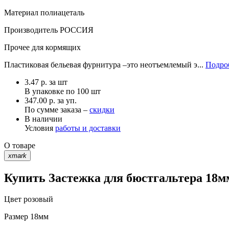
Материал
полиацеталь
Производитель
РОССИЯ
Прочее
для кормящих
Пластиковая бельевая фурнитура –это неотъемлемый э...
Подроб
3.47
р.
за шт
В упаковке по
100 шт
347.00 р. за уп.
По сумме заказа –
скидки
В наличии
Условия
работы и доставки
О товаре
xmark
Купить Застежка для бюстгальтера 18мм
Цвет
розовый
Размер
18мм