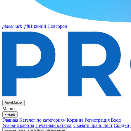
placemark_fill
Нижний Новгород
bars
Меню
Меню
xmark
Главная
Каталог по категориям
Корзина
Регистрация
Вход
Условия работы
Печатный каталог
Скачать прайс-лист
Скидки