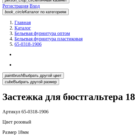
person_crop_circle
Личный кабинет
Регистрация
Вход
book_circle
Каталог
по категориям
Главная
Каталог
Бельевая фурнитура оптом
Бельевая фурнитура пластиковая
65-0318-1906
paintbrush
Выбрать другой цвет
cube
Выбрать другой размер
Застежка для бюстгальтера 1
Артикул
65-0318-1906
Цвет
розовый
Размер
18мм