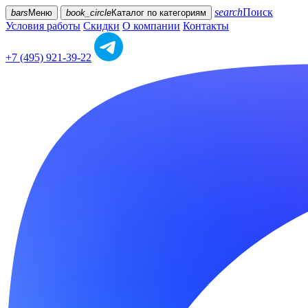
search
Поиск
bars
Меню
book_circle
Каталог
по категориям
Условия работы
Скидки
О компании
Контакты
+7 (495) 921-39-22