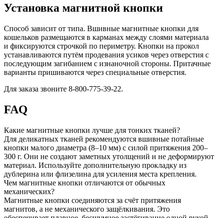
Установка магнитной кнопки
Способ зависит от типа. Вшивные магнитные кнопки для
кошельков размещаются в карманах между слоями материала
и фиксируются строчкой по периметру. Кнопки на прокол
устанавливаются путём продевания усиков через отверстия с
последующим загибанием с изнаночной стороны. Притачные
варианты пришиваются через специальные отверстия.
Для заказа звоните 8-800-775-39-22.
FAQ
Какие магнитные кнопки лучше для тонких тканей?
Для деликатных тканей рекомендуются вшивные потайные
кнопки малого диаметра (8–10 мм) с силой притяжения 200–
300 г. Они не создают заметных утолщений и не деформируют
материал. Используйте дополнительную прокладку из
дублерина или флизелина для усиления места крепления.
Чем магнитные кнопки отличаются от обычных
механических?
Магнитные кнопки соединяются за счёт притяжения
магнитов, а не механического защёлкивания. Это
обеспечивает плавное, бесшумное застёгивание одной рукой.