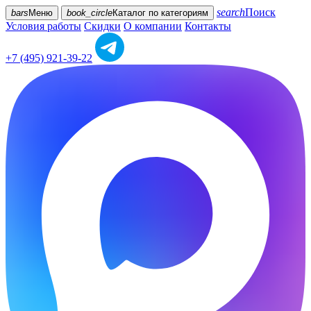
search
Поиск
bars
Меню
book_circle
Каталог
по категориям
Условия работы
Скидки
О компании
Контакты
+7 (495) 921-39-22