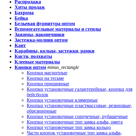
Распродажа
Хиты продаж
Бахрома
Бейка
Бельевая фурнитура оптом
Вспомогательные материалы и стенды
Зажимы, наконечники
Застежка-молния оптом
Кант
Карабины, кольца, застежки, рамки
Кисти, подхваты
Клеевые материалы
Кнопки оптом
minus_rectangle
Кнопки магнитные
Кнопки на тесьме
Кнопки пришивные
Кнопки установочные галантерейные, кнопки для
бейсболок
Кнопки установочные клямерные
Кнопки установочные пластмассовые, резиновые,
обрезиненные
Кнопки установочные сорочечные, рубашечные
Кнопки установочные тип замка альфа, омега
Кнопки установочные тип замка кольцо
Части кнопок установочные тип замка альфа,