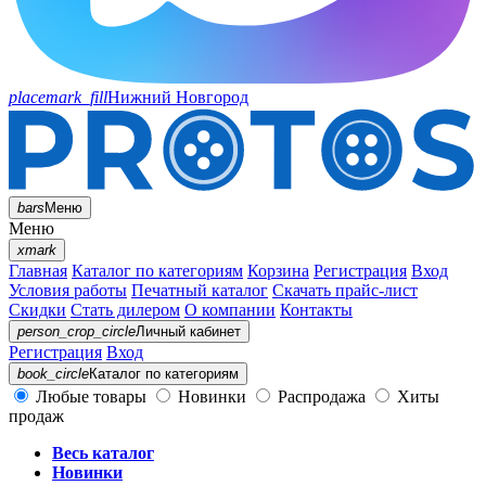
placemark_fill
Нижний Новгород
bars
Меню
Меню
xmark
Главная
Каталог по категориям
Корзина
Регистрация
Вход
Условия работы
Печатный каталог
Скачать прайс-лист
Скидки
Стать дилером
О компании
Контакты
person_crop_circle
Личный кабинет
Регистрация
Вход
book_circle
Каталог
по категориям
Любые товары
Новинки
Распродажа
Хиты
продаж
Весь каталог
Новинки