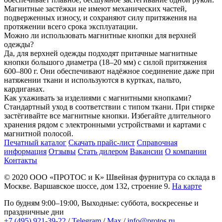
Магнитные застёжки не имеют механических частей,
подверженных износу, и сохраняют силу притяжения на
протяжении всего срока эксплуатации.
Можно ли использовать магнитные кнопки для верхней
одежды?
Да, для верхней одежды подходят притачные магнитные
кнопки большого диаметра (18–20 мм) с силой притяжения
600–800 г. Они обеспечивают надёжное соединение даже при
натяжении ткани и используются в куртках, пальто,
кардиганах.
Как ухаживать за изделиями с магнитными кнопками?
Стандартный уход в соответствии с типом ткани. При стирке
застёгивайте все магнитные кнопки. Избегайте длительного
хранения рядом с электронными устройствами и картами с
магнитной полосой.
Печатный каталог
Скачать прайс-лист
Справочная
информация
Отзывы
Стать дилером
Вакансии
О компании
Контакты
© 2020
ООО «ПРОТОС и К»
Швейная фурнитура со склада в
Москве.
Варшавское шоссе, дом 132, строение 9.
На карте
По будням 9:00–19:00, Выходные: суббота, воскресенье и
праздничные дни
+7 (495) 921-39-22
/
Telegram
/
Max
/
info@protos.ru