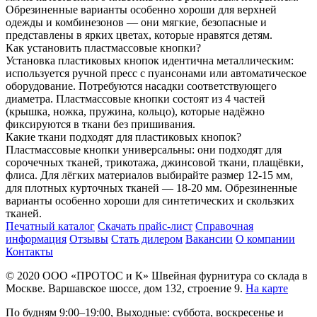
Обрезиненные варианты особенно хороши для верхней
одежды и комбинезонов — они мягкие, безопасные и
представлены в ярких цветах, которые нравятся детям.
Как установить пластмассовые кнопки?
Установка пластиковых кнопок идентична металлическим:
используется ручной пресс с пуансонами или автоматическое
оборудование. Потребуются насадки соответствующего
диаметра. Пластмассовые кнопки состоят из 4 частей
(крышка, ножка, пружина, кольцо), которые надёжно
фиксируются в ткани без пришивания.
Какие ткани подходят для пластиковых кнопок?
Пластмассовые кнопки универсальны: они подходят для
сорочечных тканей, трикотажа, джинсовой ткани, плащёвки,
флиса. Для лёгких материалов выбирайте размер 12-15 мм,
для плотных курточных тканей — 18-20 мм. Обрезиненные
варианты особенно хороши для синтетических и скользких
тканей.
Печатный каталог
Скачать прайс-лист
Справочная
информация
Отзывы
Стать дилером
Вакансии
О компании
Контакты
© 2020
ООО «ПРОТОС и К»
Швейная фурнитура со склада в
Москве.
Варшавское шоссе, дом 132, строение 9.
На карте
По будням 9:00–19:00, Выходные: суббота, воскресенье и