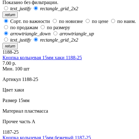
Показано без фильтрации.
text_justify
rectangle_grid_2x2
return
Сорт. по важности
по новизне
по цене
по наим.
по продажам
по размеру
arrowtriangle_down
arrowtriangle_up
text_justify
rectangle_grid_2x2
return
1188-25
Кнопка кольцевая 15мм хаки 1188-25
7.00 р.
Мин. 100 шт
Артикул
1188-25
Цвет
хаки
Размер
15мм
Материал
пластмасса
Прочее
часть А
1187-25
Кнопка кольцевая 15мм бежевый 1187-25