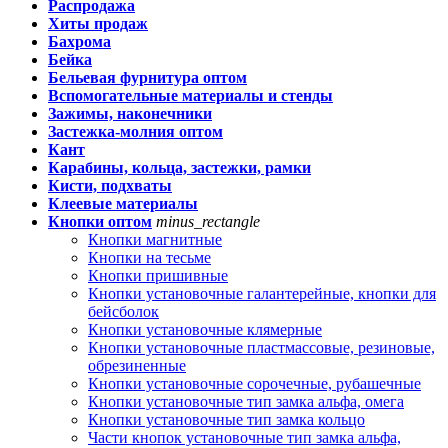
Распродажа
Хиты продаж
Бахрома
Бейка
Бельевая фурнитура оптом
Вспомогательные материалы и стенды
Зажимы, наконечники
Застежка-молния оптом
Кант
Карабины, кольца, застежки, рамки
Кисти, подхваты
Клеевые материалы
Кнопки оптом
minus_rectangle
Кнопки магнитные
Кнопки на тесьме
Кнопки пришивные
Кнопки установочные галантерейные, кнопки для
бейсболок
Кнопки установочные клямерные
Кнопки установочные пластмассовые, резиновые,
обрезиненные
Кнопки установочные сорочечные, рубашечные
Кнопки установочные тип замка альфа, омега
Кнопки установочные тип замка кольцо
Части кнопок установочные тип замка альфа,