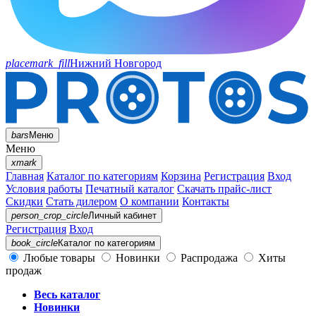
placemark_fill
Нижний Новгород
bars
Меню
Меню
xmark
Главная
Каталог по категориям
Корзина
Регистрация
Вход
Условия работы
Печатный каталог
Скачать прайс-лист
Скидки
Стать дилером
О компании
Контакты
person_crop_circle
Личный кабинет
Регистрация
Вход
book_circle
Каталог
по категориям
Любые товары
Новинки
Распродажа
Хиты
продаж
Весь каталог
Новинки