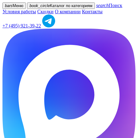
search
Поиск
bars
Меню
book_circle
Каталог
по категориям
Условия работы
Скидки
О компании
Контакты
+7 (495) 921-39-22