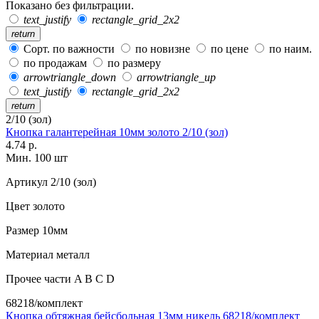
Показано без фильтрации.
text_justify
rectangle_grid_2x2
return
Сорт. по важности
по новизне
по цене
по наим.
по продажам
по размеру
arrowtriangle_down
arrowtriangle_up
text_justify
rectangle_grid_2x2
return
2/10 (зол)
Кнопка галантерейная 10мм золото 2/10 (зол)
4.74 р.
Мин. 100 шт
Артикул
2/10 (зол)
Цвет
золото
Размер
10мм
Материал
металл
Прочее
части A B C D
68218/комплект
Кнопка обтяжная бейсбольная 13мм никель 68218/комплект