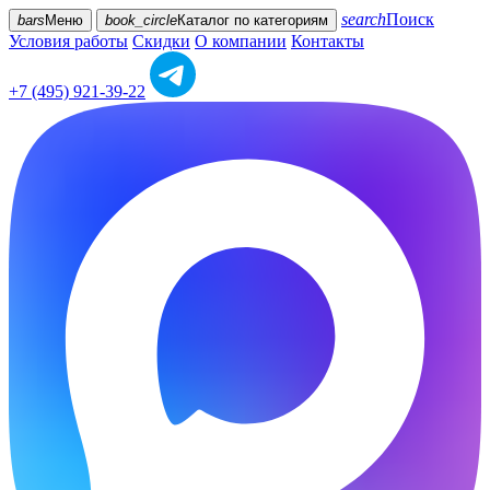
search
Поиск
bars
Меню
book_circle
Каталог
по категориям
Условия работы
Скидки
О компании
Контакты
+7 (495) 921-39-22