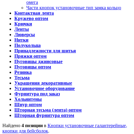
омега
Части кнопок установочные тип замка кольцо
Контактная лента
Кружево оптом
Крючки
Ленты
Люверсы
Нитки
Полукольца
Принадлежности для шитья
Пряжки оптом
Пуговицы джинсовые
Пуговицы оптом
Резинка
Тесьма
Украшения декоративные
Установочное оборудование
Фурнитура под заказ
Хольнитены
Шнур оптом
Шторная тесьма (лента) оптом
Шторная фурнитура оптом
Найдено
4 позиции
в
Кнопки установочные галантерейные,
кнопки для бейсболок
.